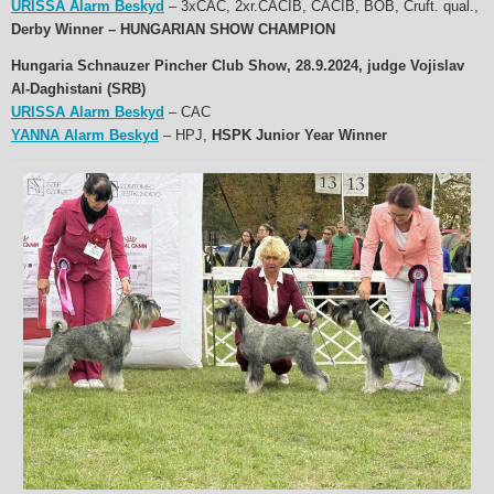
URISSA Alarm Beskyd
– 3xCAC, 2xr.CACIB, CACIB, BOB, Cruft. qual.,
Derby Winner – HUNGARIAN SHOW CHAMPION
Hungaria Schnauzer Pincher Club Show, 28.9.2024, judge Vojislav
Al-Daghistani (SRB)
URISSA Alarm Beskyd
– CAC
YANNA Alarm Beskyd
– HPJ,
HSPK Junior Year Winner