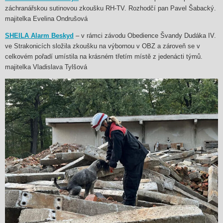
záchranářskou sutinovou zkoušku RH-TV. Rozhodčí pan Pavel Šabacký.
majitelka Evelina Ondrušová
SHEILA Alarm Beskyd
– v rámci závodu Obedience Švandy Dudáka IV.
ve Strakonicích složila zkoušku na výbornou v OBZ a zároveň se v
celkovém pořadí umístila na krásném třetím místě z jedenácti týmů.
majitelka Vladislava Tylšová