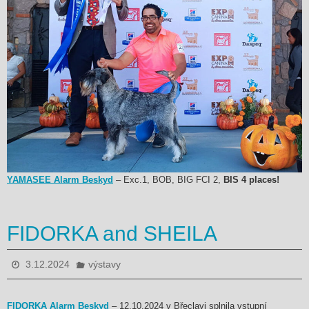
YAMASEE Alarm Beskyd
– Exc.1, BOB, BIG FCI 2,
BIS 4 places!
FIDORKA and SHEILA
3.12.2024
výstavy
FIDORKA Alarm Beskyd
– 12.10.2024 v Břeclavi splnila vstupní