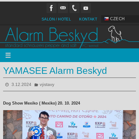
Přeskočit
na
obsah
CZECH
SALON / HOTEL
KONTAKT
YAMASEE Alarm Beskyd
3.12.2024
výstavy
Dog Show Mexiko ( Mexiko) 20. 10. 2024