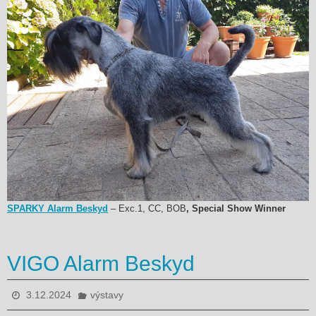
SPARKY Alarm Beskyd
– Exc.1, CC, BOB
, Special Show Winner
VIGO Alarm Beskyd
3.12.2024
výstavy