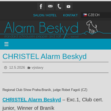
Přeskočit
na
obsah
CZECH
SALON / HOTEL
KONTAKT
CHRISTEL Alarm Beskyd
12.5.2026
výstavy
Regional Club Show Praha-Braník, judge Robet Fagoš (CZ)
CHRISTEL Alarm Beskyd
– Exc.1, Club cert.
junior, Winner of Braník