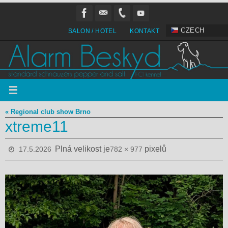
Přeskočit
na
obsah
CZECH
SALON / HOTEL
KONTAKT
« Regional club show Brno
xtreme11
Plná velikost je
pixelů
17.5.2026
782 × 977